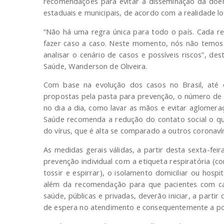
recomendações para evitar a disseminação da doen
estaduais e municipais, de acordo com a realidade lo
“Não há uma regra única para todo o país. Cada re
fazer caso a caso. Neste momento, nós não temos o
analisar o cenário de casos e possíveis riscos”, de
Saúde, Wanderson de Oliveira.
Com base na evolução dos casos no Brasil, até
propostas pela pasta para prevenção, o número de 
no dia a dia, como lavar as mãos e evitar aglomera
Saúde recomenda a redução do contato social o qu
do vírus, que é alta se comparado a outros coronaví
As medidas gerais válidas, a partir desta sexta-feir
prevenção individual com a etiqueta respiratória (
tossir e espirrar), o isolamento domiciliar ou hos
além da recomendação para que pacientes com ca
saúde, públicas e privadas, deverão iniciar, a part
de espera no atendimento e consequentemente a pos