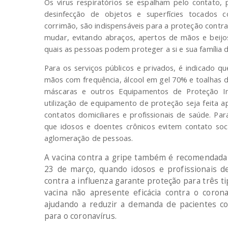
Os vírus respiratórios se espalham pelo contato, 
desinfecção de objetos e superfícies tocados c
corrimão, são indispensáveis para a proteção contr
mudar, evitando abraços, apertos de mãos e beijo
quais as pessoas podem proteger a si e sua família d
Para os serviços públicos e privados, é indicado qu
mãos com frequência, álcool em gel 70% e toalhas d
máscaras e outros Equipamentos de Proteção In
utilização de equipamento de proteção seja feita 
contatos domiciliares e profissionais de saúde. P
que idosos e doentes crônicos evitem contato soc
aglomeração de pessoas.
A vacina contra a gripe também é recomendada 
23 de março, quando idosos e profissionais de
contra a influenza garante proteção para três 
vacina não apresente eficácia contra o coron
ajudando a reduzir a demanda de pacientes co
para o coronavírus.