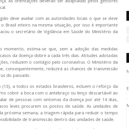
ça. As orientações deverão ser adaptadas pelos gestores
cal.
gião deve avaliar com as autoridades locais o que se deve
 Brasil inteiro na mesma situação, por isso é importante
stacou o secretário de Vigilância em Saúde do Ministério da
 o momento, estima-se que, sem a adoção das medidas
casos da doença dobre a cada três dias. Atitudes adotadas
ções, reduzem o contágio pelo coronavírus. O Ministério da
e, consequentemente, reduzirá as chances de transmissão
rus do passado.
a (13), a todos os estados brasileiros, incluem o reforço da
E
como cobrir a boca com o antebraço ou lenço descartável ao
pitalar de pessoas com sintomas da doença por até 14 dias,
sos leves procurem os postos de saúde. As unidades de
ir da próxima semana, a triagem rápida para reduzir o tempo
sibilidade de transmissão dentro das unidades de saúde.