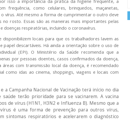
por isso a importância da prática da higiene frequente, a
om frequência, como celulares, brinquedos, maçanetas,
a o vírus. Até mesmo a forma de cumprimentar o outro deve
s no rosto. Essas são as maneiras mais importantes pelas
e doenças respiratórias, incluindo o coronavírus.
e disponibilizem locais para que os trabalhadores lavem as
e papel descartáveis. Há ainda a orientação sobre o uso de
dividual (EPI). O Ministério da Saúde recomenda que a
apenas por pessoas doentes, casos confirmados da doença,
ara áreas com transmissão local da doença, é recomendado
ial como idas ao cinema, shoppings, viagens e locais com
e a Campanha Nacional de Vacinação terá início no dia
 saúde terão prioridade para se vacinarem. A vacina
tipos de vírus (H1N1, H3N2 e Influenza B). Mesmo que a
avírus é uma forma de prevenção para outros vírus,
m sintomas respiratórios e acelerarem o diagnóstico