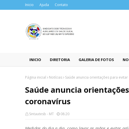
Inicio
Ajuda
Contato
INICIO
DIRETORIA
GALERIA DE FOTOS
NO
Página inicial
Notícias
Saúde anuncia orientações para evitar
Saúde anuncia orientações
coronavírus
Sintautesb - MT
08:20
Medidas do dia a dia, como lavar as mãos e evitar a