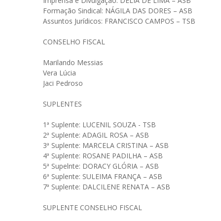
Imprensa e Divulgação: DÉLIA DE LIMA – ASB
Formação Sindical: NÁGILA DAS DORES – ASB
Assuntos Jurídicos: FRANCISCO CAMPOS – TSB
CONSELHO FISCAL
Marilando Messias
Vera Lúcia
Jaci Pedroso
SUPLENTES
1ª Suplente: LUCENIL SOUZA - TSB
2ª Suplente: ADAGIL ROSA – ASB
3ª Suplente: MARCELA CRISTINA – ASB
4ª Suplente: ROSANE PADILHA – ASB
5ª Supelnte: DORACY GLÓRIA – ASB
6ª Suplente: SULEIMA FRANÇA – ASB
7ª Suplente: DALCILENE RENATA – ASB
SUPLENTE CONSELHO FISCAL